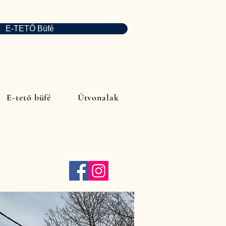
E-TETŐ Büfé
E-tető büfé
Útvonalak